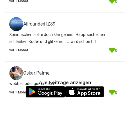
0
vor 1 Monat
AllrounderHZ89
Spinnfischen sollte doch klar gehen.. Hauptsache nen
schlanken Köder und glitzernd… … wird schon 👍🏼
0
vor 1 Monat
Oskar Palme
Alle Beiträge anzeigen
wobbler oder gummfisch?
0
vor 1 Monat