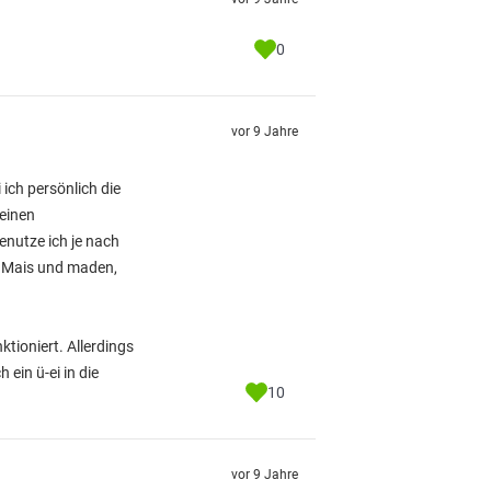
0
vor 9 Jahre
 ich persönlich die
 einen
enutze ich je nach
h Mais und maden,
tioniert. Allerdings
ein ü-ei in die
10
vor 9 Jahre