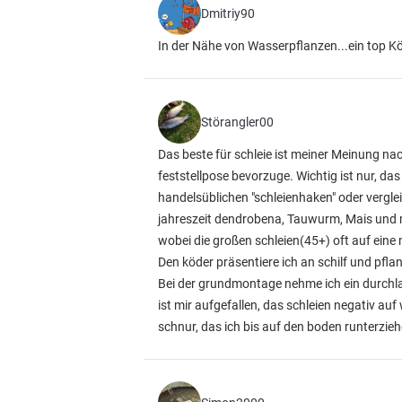
Dmitriy90
In der Nähe von Wasserpflanzen...ein top Köd
Störangler00
Das beste für schleie ist meiner Meinung nac
feststellpose bevorzuge. Wichtig ist nur, da
handelsüblichen "schleienhaken" oder vergle
jahreszeit dendrobena, Tauwurm, Mais und
wobei die großen schleien(45+) oft auf ein
Den köder präsentiere ich an schilf und pf
Bei der grundmontage nehme ich ein durchlau
ist mir aufgefallen, das schleien negativ au
schnur, das ich bis auf den boden runterzieh