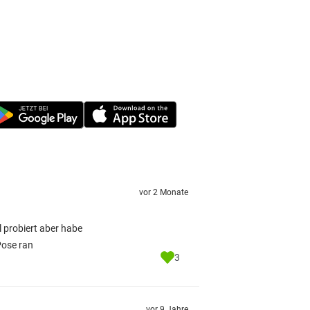
vor 2 Monate
l probiert aber habe
Pose ran
3
vor 9 Jahre