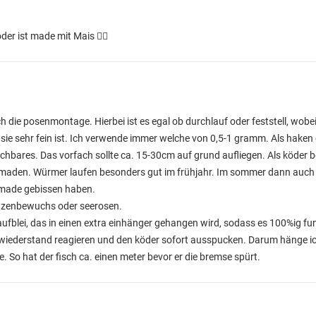
er ist made mit Mais 👌🏽
h die posenmontage. Hierbei ist es egal ob durchlauf oder feststell, wobei
s sie sehr fein ist. Ich verwende immer welche von 0,5-1 gramm. Als haken
ichbares. Das vorfach sollte ca. 15-30cm auf grund aufliegen. Als köder b
 maden. Würmer laufen besonders gut im frühjahr. Im sommer dann auc
e made gebissen haben.
lanzenbewuchs oder seerosen.
fblei, das in einen extra einhänger gehangen wird, sodass es 100%ig funk
f wiederstand reagieren und den köder sofort ausspucken. Darum hänge ich 
e. So hat der fisch ca. einen meter bevor er die bremse spürt.