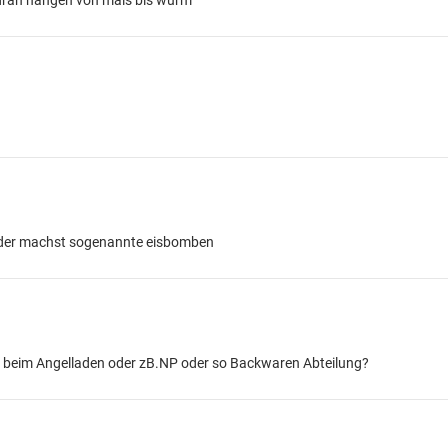
s dran hängen von mais bis wurm
 oder machst sogenannte eisbomben
a beim Angelladen oder zB.NP oder so Backwaren Abteilung?