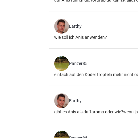
auf Anis fahren die total ab da kannst alle
Earthy
wie soll ich Anis anwenden?
Panzer85
einfach auf den Köder tröpfeln mehr nicht
Earthy
gibt es Anis als duftaroma oder wie?wenn j