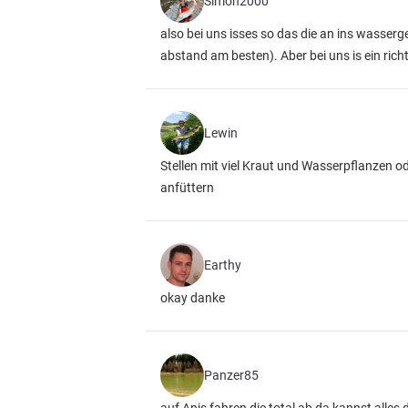
Simon2000
also bei uns isses so das die an ins wasser
abstand am besten). Aber bei uns is ein ric
Lewin
Stellen mit viel Kraut und Wasserpflanzen od
anfüttern
Earthy
okay danke
Panzer85