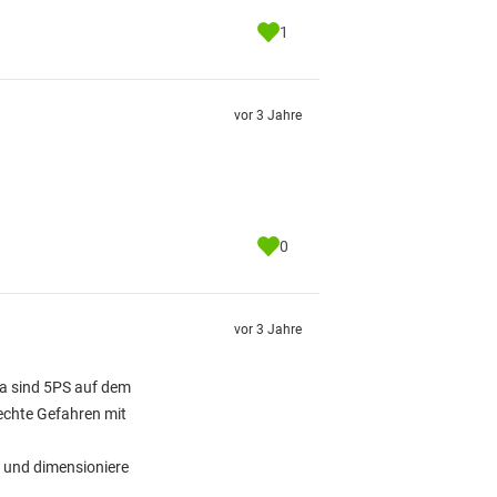
1
vor 3 Jahre
0
vor 3 Jahre
da sind 5PS auf dem
 echte Gefahren mit
u und dimensioniere