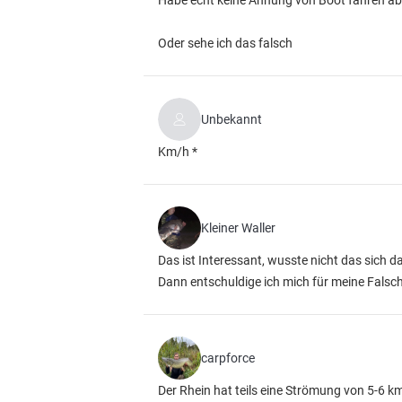
Habe echt keine Ahnung von Boot fahren abe
Oder sehe ich das falsch
Unbekannt
Km/h *
Kleiner Waller
Das ist Interessant, wusste nicht das sich d
Dann entschuldige ich mich für meine Falsc
carpforce
Der Rhein hat teils eine Strömung von 5-6 k