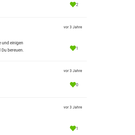
2
vor 3 Jahre
 und einigen
1
d Du bereuen.
vor 3 Jahre
0
vor 3 Jahre
1