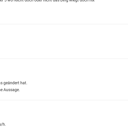
r 5 wo reicht doch oder nicht das Ding wiegt doch nix
as geändert hat.
he Aussage.
m/h.