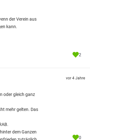
wenn der Verein aus
gen kann.
2
vor 4 Jahre
 oder gleich ganz
cht mehr gelten. Das
ERAB.
d hinter dem Ganzen
0
nfrieden zuträglich.