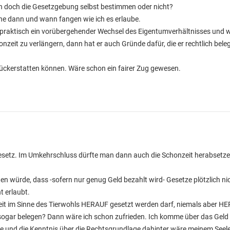
in doch die Gesetzgebung selbst bestimmen oder nicht?
che dann und wann fangen wie ich es erlaube.
ch praktisch ein vorübergehender Wechsel des Eigentumverhältnisses und 
nzeit zu verlängern, dann hat er auch Gründe dafür, die er rechtlich bele
rückerstatten können. Wäre schon ein fairer Zug gewesen.
etz. Im Umkehrschluss dürfte man dann auch die Schonzeit herabsetzen
n würde, dass -sofern nur genug Geld bezahlt wird- Gesetze plötzlich ni
t erlaubt.
nzeit im Sinne des Tierwohls HERAUF gesetzt werden darf, niemals aber H
 sogar belegen? Dann wäre ich schon zufrieden. Ich komme über das Gel
e und die Kenntnis über die Rechtsgrundlage dahinter wäre meinem Seele