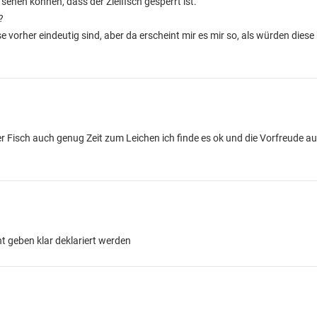
ehen können, dass der Zielfisch gesperrt ist.
?
e vorher eindeutig sind, aber da erscheint mir es mir so, als würden die
er Fisch auch genug Zeit zum Leichen ich finde es ok und die Vorfreude a
ht geben klar deklariert werden