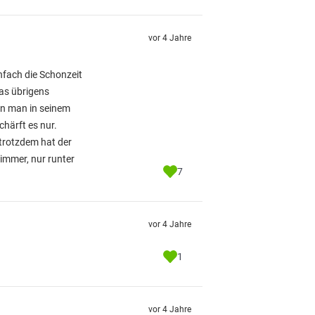
vor 4 Jahre
nfach die Schonzeit
as übrigens
enn man in seinem
chärft es nur.
trotzdem hat der
immer, nur runter
7
vor 4 Jahre
1
vor 4 Jahre