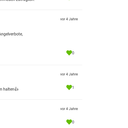
vor 4 Jahre
Angelverbote,
0
vor 4 Jahre
1
an halten👍
vor 4 Jahre
0