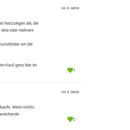
vor 4 Jahre
n festzulegen die, die
r eine oder mehrere
 Kunstköder um die
eim Kauf ganz klar im
1
vor 4 Jahre
n kaufe. Wenn nichts
abweichende
2