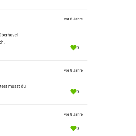
vor 8 Jahre
 Oberhavel
ch.
0
vor 8 Jahre
test musst du
0
vor 8 Jahre
0