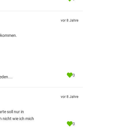
vor 8 Jahre
 bekommen.
0
eden....
vor 8 Jahre
te soll nur in
h nicht wie ich mich
0