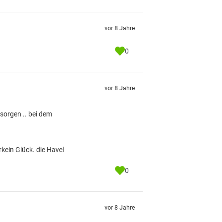
vor 8 Jahre
0
vor 8 Jahre
esorgen .. bei dem
rkein Glück. die Havel
0
vor 8 Jahre