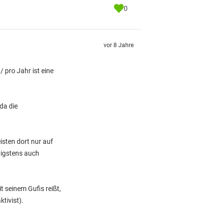
0
vor 8 Jahre
/ pro Jahr ist eine
da die
sten dort nur auf
nigstens auch
t seinem Gufis reißt,
tivist).