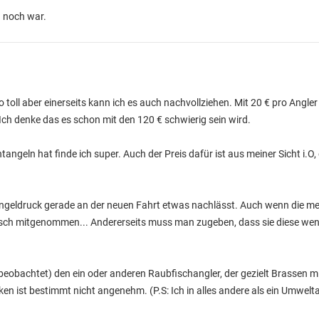
n noch war.
o toll aber einerseits kann ich es auch nachvollziehen. Mit 20 € pro Angler 
ch denke das es schon mit den 120 € schwierig sein wird.
geln hat finde ich super. Auch der Preis dafür ist aus meiner Sicht i.O, 
Angeldruck gerade an der neuen Fahrt etwas nachlässt. Auch wenn die mei
r Fisch mitgenommen... Andererseits muss man zugeben, dass sie diese we
g beobachtet) den ein oder anderen Raubfischangler, der gezielt Brassen mi
en ist bestimmt nicht angenehm. (P.S: Ich in alles andere als ein Umweltak