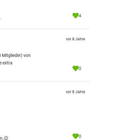
4
.
vor 8 Jahre
 Mitglieder) von
e extra
0
vor 8 Jahre
0
en.😉