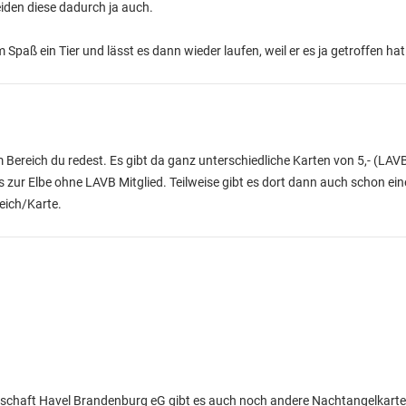
leiden diese dadurch ja auch.
 Spaß ein Tier und lässt es dann wieder laufen, weil er es ja getroffen hat
ereich du redest. Es gibt da ganz unterschiedliche Karten von 5,- (LAVB
s zur Elbe ohne LAVB Mitglied. Teilweise gibt es dort dann auch schon ein
eich/Karte.
enschaft Havel Brandenburg eG gibt es auch noch andere Nachtangelkart