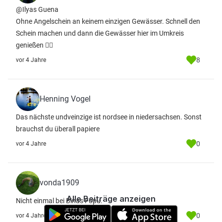
@Ilyas Guena
Ohne Angelschein an keinem einzigen Gewässer. Schnell den
Schein machen und dann die Gewässer hier im Umkreis
genießen ✌🏻
8
vor 4 Jahre
Henning Vogel
Das nächste undveinzige ist nordsee in niedersachsen. Sonst
brauchst du überall papiere
0
vor 4 Jahre
vonda1909
Alle Beiträge anzeigen
Nicht einmal bei Binas Fopu.
0
vor 4 Jahre