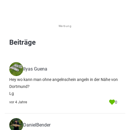
Werbung
Beiträge
Ilyas Guena
Hey wo kann man ohne angelnschein angeln in der Nähe von
Dortmund?
Lg
0
vor 4 Jahre
DanielBender