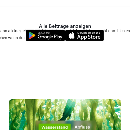
Alle Beiträge anzeigen
ann alleine gehen darfst. Ich habe ihn gleich mit 14 gemacht damit ich en
achen wenn du du lust drauf hast
!