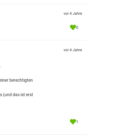
vor 4 Jahre
0
vor 4 Jahre
.
einer berechtigten
 (und das ist erst
1