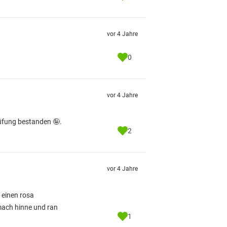
vor 4 Jahre
0
vor 4 Jahre
rüfung bestanden 🤪.
2
vor 4 Jahre
 einen rosa
mach hinne und ran
1