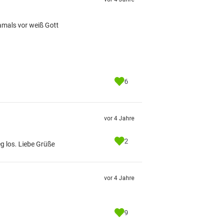
damals vor weiß Gott
6
vor 4 Jahre
2
eg los. Liebe Grüße
vor 4 Jahre
9