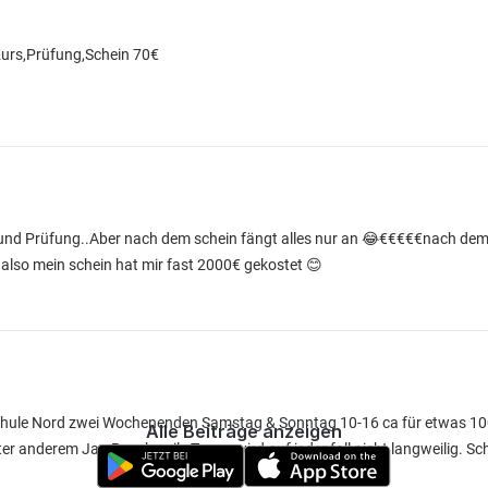
 Kurs,Prüfung,Schein 70€
 und Prüfung..Aber nach dem schein fängt alles nur an 😂€€€€€nach dem
so mein schein hat mir fast 2000€ gekostet 😊
schule Nord zwei Wochenenden Samstag & Sonntag 10-16 ca für etwas 100
Alle Beiträge anzeigen
er anderem Jan Pusch geile Typen wird auf jedenfall nicht langweilig. Sch