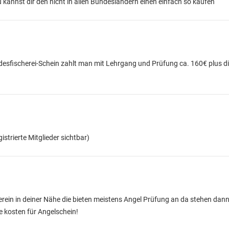
kannst dir den nicht in allen Bundesländern einen einfach so kaufen
esfischerei-Schein zahlt man mit Lehrgang und Prüfung ca. 160€ plus d
gistrierte Mitglieder sichtbar)
ein in deiner Nähe die bieten meistens Angel Prüfung an da stehen dann 
e kosten für Angelschein!