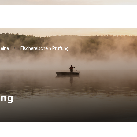
heine
Fischereischein Prüfung
ung