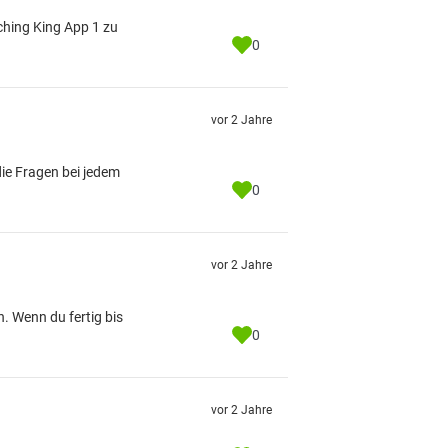
sching King App 1 zu
0
vor 2 Jahre
die Fragen bei jedem
0
vor 2 Jahre
h. Wenn du fertig bis
0
vor 2 Jahre