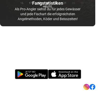
Fangstatistiken
Als Pro-Angler siehst du für jedes Gewässer
und jede Fischart die erfolgreichsten
Angelmethoden, Köder und Beisszeiten!