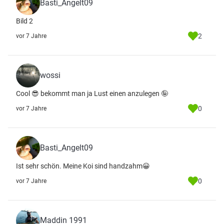
Basti_Angelt09
Bild 2
2
vor 7 Jahre
wossi
Cool 😎 bekommt man ja Lust einen anzulegen 🤪
0
vor 7 Jahre
Basti_Angelt09
Ist sehr schön. Meine Koi sind handzahm😀
0
vor 7 Jahre
Maddin 1991