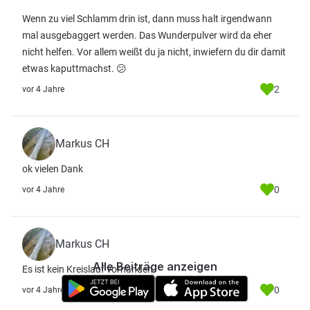
Wenn zu viel Schlamm drin ist, dann muss halt irgendwann
mal ausgebaggert werden. Das Wunderpulver wird da eher
nicht helfen. Vor allem weißt du ja nicht, inwiefern du dir damit
etwas kaputtmachst. 😕
2
vor 4 Jahre
Markus CH
ok vielen Dank
0
vor 4 Jahre
Markus CH
Alle Beiträge anzeigen
Es ist kein Kreislauf vorhanden
0
vor 4 Jahre