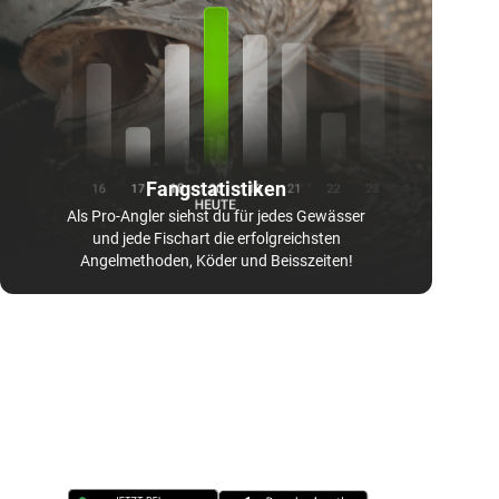
Fangstatistiken
Als Pro-Angler siehst du für jedes Gewässer
und jede Fischart die erfolgreichsten
Angelmethoden, Köder und Beisszeiten!