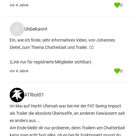
0
vor 4 Jahre
Unbekannt
Ein, wie ich finde, sehr informatives Video, von Johannes
Dietel, zum Thema Chatterbait und Trailer. 👍🏼
(Link nur für registrierte Mitglieder sichtbar)
0
vor 4 Jahre
ATRiot01
Im Mai auf Hecht Ufernah war bei mir der FAT Swing Impact
als Trailer die absolute Überwaffe, an anderen Gewässern sah
es anders aus….
Am Ende bleibt dir nur probieren, denn Trailern am Chatterbait
kann man echt fast alles, ob es bei dir funktioniert musst du