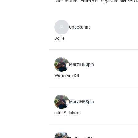
Such mal im Forum,die Frage wird hier 458 M
Unbekannt
Boilie
MarzlHBSpin
Wurm am DS
MarzlHBSpin
oder SpinMad