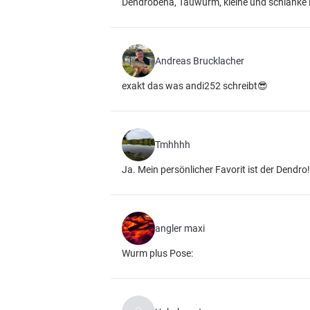
Dendrobena, Tauwurm, kleine und schlanke 
Andreas Brucklacher
exakt das was andi252 schreibt😎
Tmhhhh
Ja. Mein persönlicher Favorit ist der Dendro
angler maxi
Wurm plus Pose: