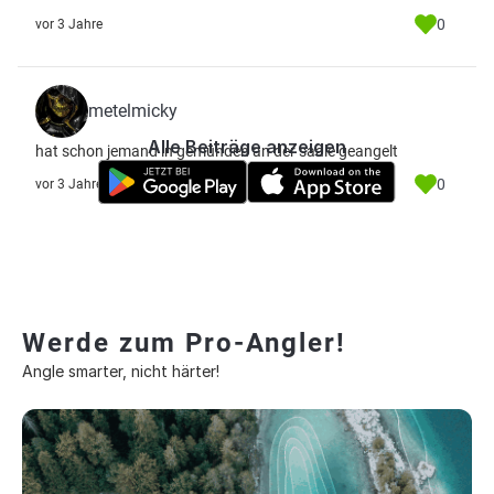
0
vor 3 Jahre
metelmicky
Alle Beiträge anzeigen
hat schon jemand in gemünden an der saale geangelt
0
vor 3 Jahre
Werde zum Pro-Angler!
Angle smarter, nicht härter!