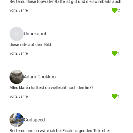
Bei temu diese topwater Ratte ist gut und die swimbaits auch
2
vor 2 Jahre
Unbekannt
diese rate auf dem Bild
1
vor 2 Jahre
Adam Chokkou
Alles klar👍 hättest du vielleicht noch den link?
1
vor 2 Jahre
Godspeed
Bei temu und co wäre ich bei Fisch-tragenden Teile eher