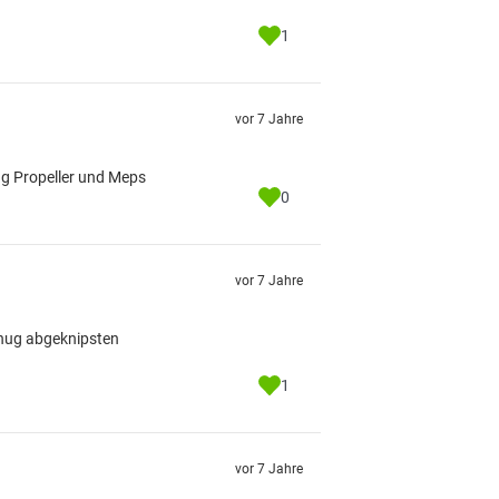
1
vor 7 Jahre
ug Propeller und Meps
0
vor 7 Jahre
enug abgeknipsten
1
vor 7 Jahre