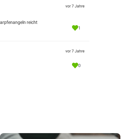
vor 7 Jahre
Karpfenangeln reicht
1
vor 7 Jahre
0