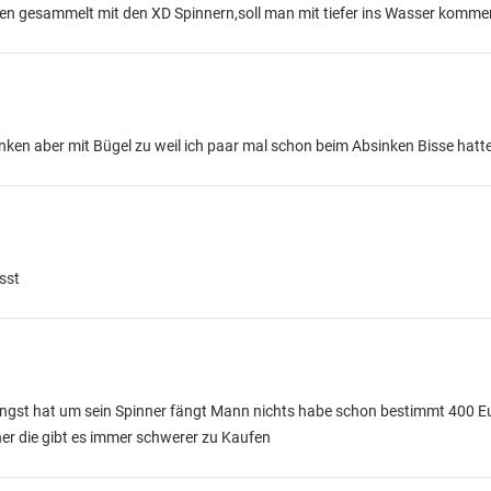
gen gesammelt mit den XD Spinnern,soll man mit tiefer ins Wasser komme
inken aber mit Bügel zu weil ich paar mal schon beim Absinken Bisse hatt
sst
ngst hat um sein Spinner fängt Mann nichts habe schon bestimmt 400 E
ner die gibt es immer schwerer zu Kaufen