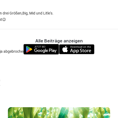
 drei Größen,Big, Mid und Litle‘s.
ut😉
Alle Beiträge anzeigen
 ja abgebrochen
!