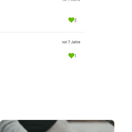
2
vor 7 Jahre
1