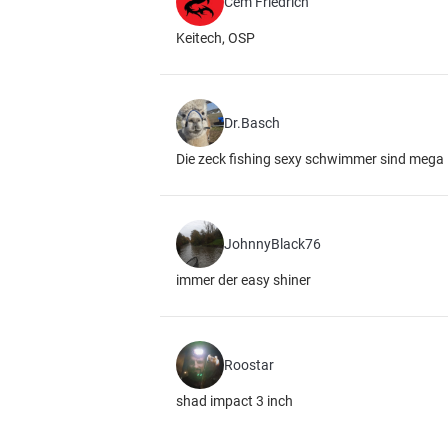
Cem Friedrich
Keitech, OSP
Dr.Basch
Die zeck fishing sexy schwimmer sind mega
JohnnyBlack76
immer der easy shiner
Roostar
shad impact 3 inch