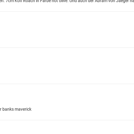
n. 7cm Köfi Roach in Farbe hot olive. Und auch der Abram von Jaeger h
er banks maverick