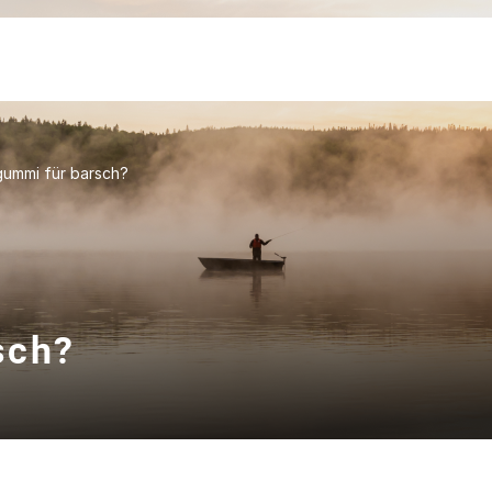
gummi für barsch?
sch?