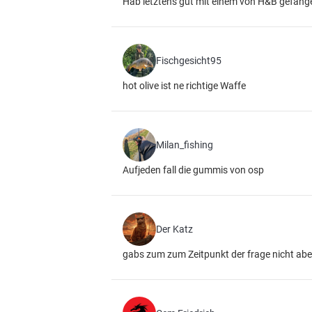
Hab letztens gut mit einem von H&B gefange
Fischgesicht95
hot olive ist ne richtige Waffe
Milan_fishing
Aufjeden fall die gummis von osp
Der Katz
gabs zum zum Zeitpunkt der frage nicht ab