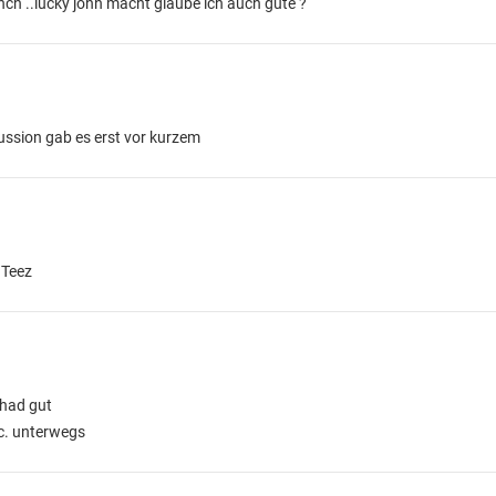
inch ..lucky john macht glaube ich auch gute ?
ussion gab es erst vor kurzem
dTeez
shad gut
tc. unterwegs