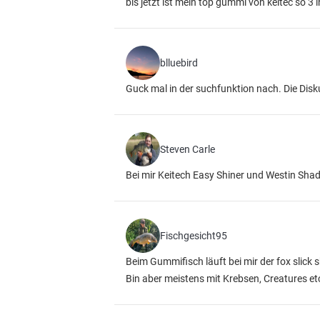
bis jetzt ist mein top gummi von keitec so 3 
blluebird
Guck mal in der suchfunktion nach. Die Disk
Steven Carle
Bei mir Keitech Easy Shiner und Westin Sha
Fischgesicht95
Beim Gummifisch läuft bei mir der fox slick 
Bin aber meistens mit Krebsen, Creatures e