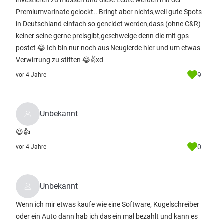
investieren zu müssen und diese Leute werden mit der
Premiumvarinate gelockt.. Bringt aber nichts,weil gute Spots
in Deutschland einfach so geneidet werden,dass (ohne C&R)
keiner seine gerne preisgibt,geschweige denn die mit gps
postet 😂 Ich bin nur noch aus Neugierde hier und um etwas
Verwirrung zu stiften 😂✌️xd
9
vor 4 Jahre
Unbekannt
😆👍
0
vor 4 Jahre
Unbekannt
Wenn ich mir etwas kaufe wie eine Software, Kugelschreiber
oder ein Auto dann hab ich das ein mal bezahlt und kann es