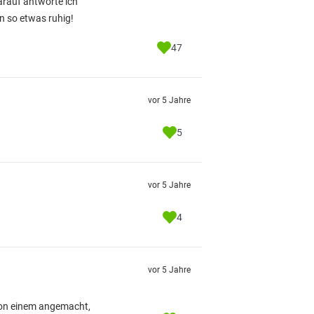
arauf antworte ich
en so etwas ruhig!
47
vor 5 Jahre
5
vor 5 Jahre
4
vor 5 Jahre
 von einem angemacht,