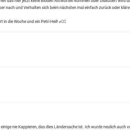
hen das hier jetzt keine Blöden Antworten kommen oder Diskutiert wird d
rüber nach und Verhalten sich beim nächsten mal einfach zurück oder klär
in die Woche und ein Petri Heil! ✊👍🏽
einige nie Kappieren, das dies Ländersache ist. Ich wurde neulich auch