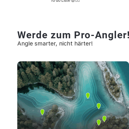
To do Liste 😜👌🏻
Werde zum Pro-Angler
Angle smarter, nicht härter!