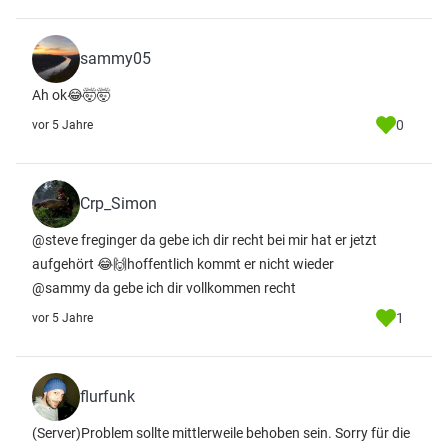
sammy05
Ah ok😂🤯🤯
0
vor 5 Jahre
Crp_Simon
@steve freginger da gebe ich dir recht bei mir hat er jetzt
aufgehört 😂🙌hoffentlich kommt er nicht wieder
@sammy da gebe ich dir vollkommen recht
1
vor 5 Jahre
flurfunk
(Server)Problem sollte mittlerweile behoben sein. Sorry für die