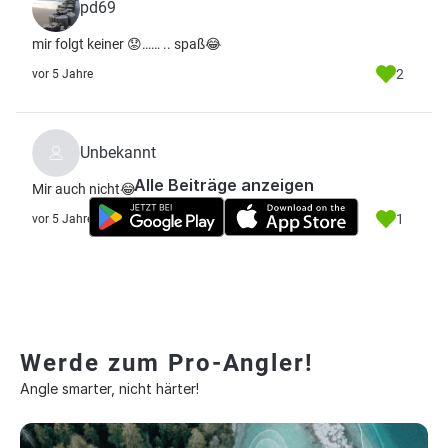
pd69
mir folgt keiner 😟…… .. spaß😂
2
vor 5 Jahre
Unbekannt
Alle Beiträge anzeigen
Mir auch nicht😂
1
vor 5 Jahre
Werde zum Pro-Angler!
Angle smarter, nicht härter!