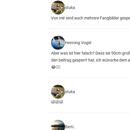
stuka
Von mir sind auch mehrere Fangbilder gesp
Henning Vogel
Aber was ist hier falsch? Dass sie 50cm gro
den beitrag gesperrt hat, ich wünsche dem 
😂🤷‍♂️
stuka
🤣🤣🤣
Berti..