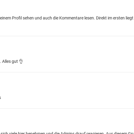
einem Profil sehen und auch die Kommentare lesen. Direkt im ersten liegt 
Alles gut 👌
s
ie sich viele hier benehmen und die Admins drauf reagieren. Aus diesem Gr