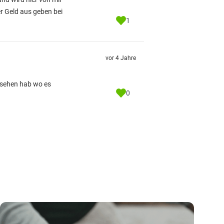
er Geld aus geben bei
1
vor 4 Jahre
esehen hab wo es
0