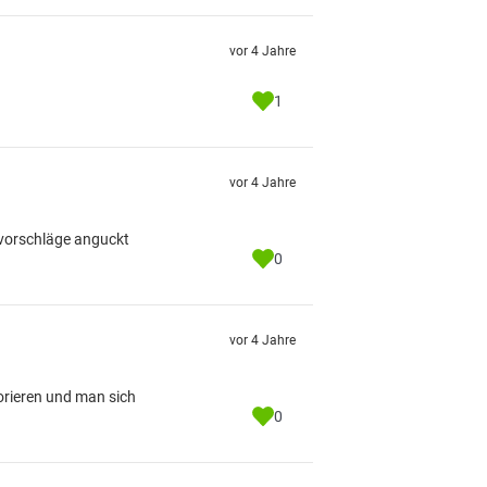
vor 4 Jahre
1
vor 4 Jahre
gsvorschläge anguckt
0
vor 4 Jahre
norieren und man sich
0