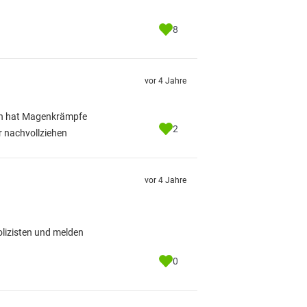
8
vor 4 Jahre
sch hat Magenkrämpfe
2
r nachvollziehen
vor 4 Jahre
lizisten und melden
0