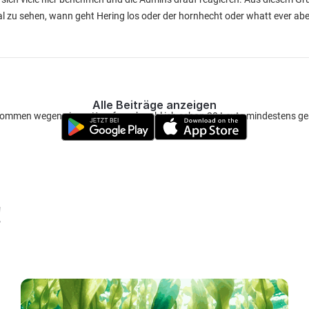
mal zu sehen, wann geht Hering los oder der hornhecht oder whatt ever ab
Alle Beiträge anzeigen
kommen wegen einem Karpfen, obwohl ich schon 20 Leute mindestens g
!