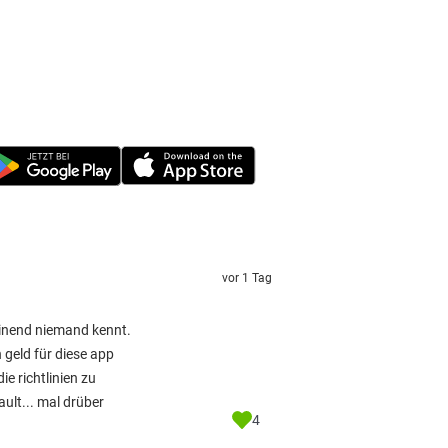
vor 1 Tag
heinend niemand kennt.
geld für diese app
e richtlinien zu
ult... mal drüber
4