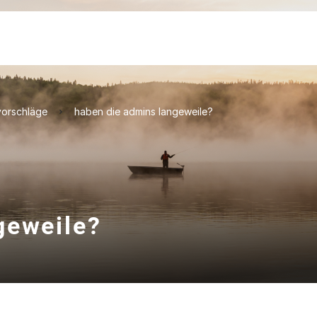
orschläge
haben die admins langeweile?
geweile?