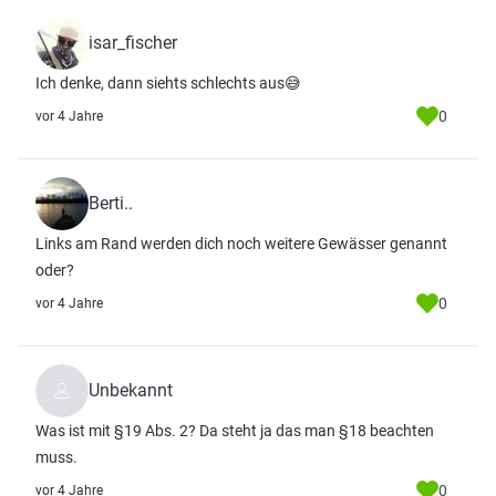
isar_fischer
Ich denke, dann siehts schlechts aus😅
0
vor 4 Jahre
Berti..
Links am Rand werden dich noch weitere Gewässer genannt
oder?
0
vor 4 Jahre
Unbekannt
Was ist mit §19 Abs. 2? Da steht ja das man §18 beachten
muss.
0
vor 4 Jahre