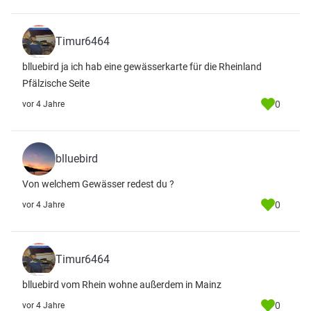
Timur6464
blluebird ja ich hab eine gewässerkarte für die Rheinland
Pfälzische Seite
0
vor 4 Jahre
blluebird
Von welchem Gewässer redest du ?
0
vor 4 Jahre
Timur6464
blluebird vom Rhein wohne außerdem in Mainz
0
vor 4 Jahre