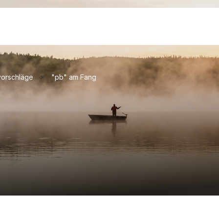
orschläge
"pb" am Fang