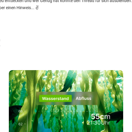
neu entdecken und wer Genug hat könnte den Thread für sich ausblenden.
ber einen Hinweis... ✌️
!