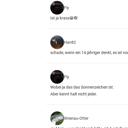
Fly
Ist ja krass😁🙈
Han82
schade, wenn ein 14 jähriger denkt, es ist n
Fly
Wobei ja das das Sonnenzeichen ist.
Aber kennt halt nicht jeder.
Ilmenau-Otter