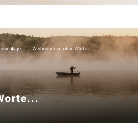
orschläge
Werbepartner...ohne Worte...
orte...