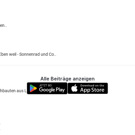
en..
Eben weil - Sonnenrad und Co..
Alle Beiträge anzeigen
chbauten aus Lego Technik! Und der Ring...
!