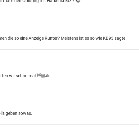
 mir mal einen Goldring mit Harkenkreuz ?!😂
en die so eine Anzeige Runter? Meistens ist es so wie KB93 sagte
hatten wir schon mal 👋🏼🙏
olls geben sowas.