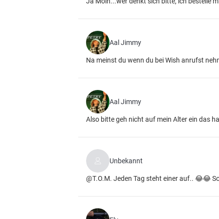
Ja Moin...wer denkt sich bitte, ich bestelle
Aal Jimmy
Na meinst du wenn du bei Wish anrufst nehm
Aal Jimmy
Also bitte geh nicht auf mein Alter ein das 
Unbekannt
@T.O.M. Jeden Tag steht einer auf.. 😂😂 S