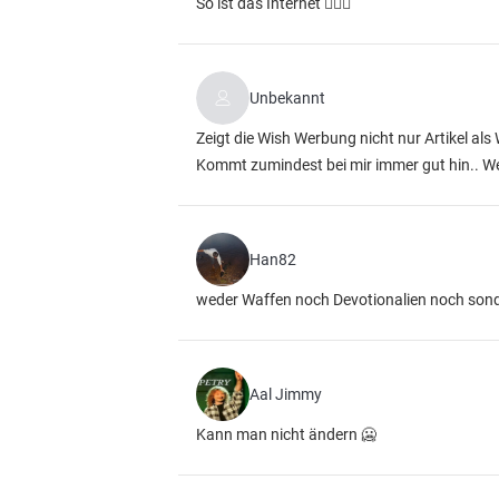
So ist das Internet 💁🏽‍♂️
Unbekannt
Zeigt die Wish Werbung nicht nur Artikel al
Kommt zumindest bei mir immer gut hin.. W
Han82
weder Waffen noch Devotionalien noch sondt
Aal Jimmy
Kann man nicht ändern 🥶