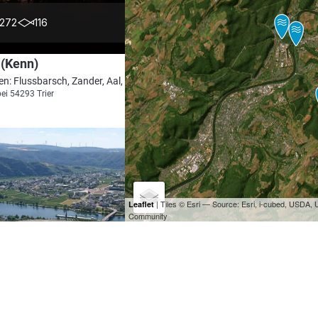
4.5
272
116
 (Kenn)
en: Flussbarsch, Zander, Aal, Döbel, Rapfen
bei 54293 Trier
| Tiles © Esri — Source: Esri, i-cubed, USDA
Leaflet
Community
4.5
426
71
 (Piesport-Minheim)