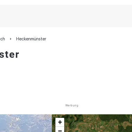
ich
Heckenmünster
ster
Werbung
+
−