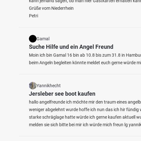
kann jemand sagen, ob man hier Gastkarten erhalten kan
Grüße vom Niederrhein
Petri
Gamal
Suche Hilfe und ein Angel Freund
4.2
52
43
Moin ich bin Gamal 16 bin ab 10.8 bis zum 31.8 in Hambur
beim Angeln begleiten könnte meldet euch gerne würde mi
Kyll (Auw a.d. Kyll)
Mosel
Fischarten: Bachforelle, Barbe, Flussbarsch, Stör
Fischart
Fluss bei 54664 Preist
Fluss 
Yannikhecht
Jersleber see boot kaufen
hallo angelfreunde ich möchte mir den traum eines angelb
weniger abgelehnt wurde hoffe ich nun das ich hir fündig 
starke schräglage hatte würde ich gerne kaufen aktuell
melden sie sich bitte bei mir ich würde mich freun lg yannik