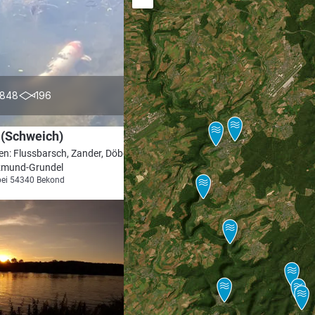
4.6
848
196
 (Schweich)
en: Flussbarsch, Zander, Döbel, Wels,
mund-Grundel
bei 54340 Bekond