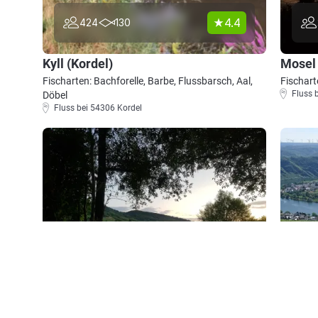
4.4
424
130
Kyll (Kordel)
Mosel
Fischarten: Bachforelle, Barbe, Flussbarsch, Aal,
Fischart
Fluss 
Döbel
Fluss bei 54306 Kordel
4.3
419
88
Mosel (Leiwen-Trittenheim)
Mosel