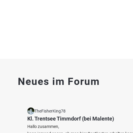
Fischarten: Flussbarsch, Zander, Wels, Döbel, Aal
Fischart
Fluss bei 0 Leiwen
Fluss 
4.3
204
47
Neues im Forum
Sterenbachsee (Wittlich)
Mosel 
Fischarten: Hecht, Karpfen, Schleie, Flussbarsch,
Fischart
Fluss 
Brachse
Baggersee bei 54516 Flußbach
TheFisherKing78
Kl. Trentsee Timmdorf (bei Malente)
Hallo zusammen,