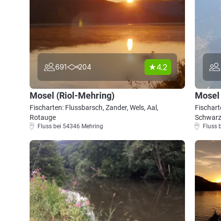
4.2
691
204
Mosel (Riol-Mehring)
Mosel
Fischarten: Flussbarsch, Zander, Wels, Aal,
Fischart
Rotauge
Schwarz
Fluss bei 54346 Mehring
Fluss 