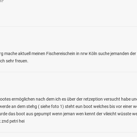
n?
4.9
232
39
g mache aktuell meinen Fischereischein in nrw Köln suche jemanden der mi
ch sehr freuen.
 (Neumagen-Dhron)
en: Wels, Flussbarsch, Döbel, Aal, Zander
bei 54347 Neumagen-Dhron
ootes ermöglichen nach dem ich es über der retzeption versucht habe und
werde an dem stehg ( siehe foto 1) steht eun boot welches bis vor einer 
 wurde das boot aus gepumpt wenn jeman wen kennt der vileicht wüsste 
 znd petri hei