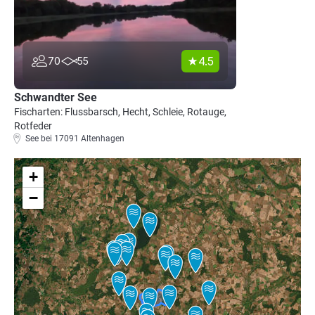
4.5
70
55
Schwandter See
Fischarten: Flussbarsch, Hecht, Schleie, Rotauge,
Rotfeder
See bei 17091 Altenhagen
+
−