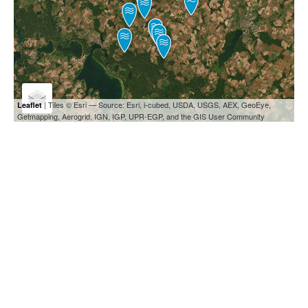
| Tiles © Esri — Source: Esri, i-cubed, USDA, USGS, AEX, GeoEye,
Leaflet
Getmapping, Aerogrid, IGN, IGP, UPR-EGP, and the GIS User Community