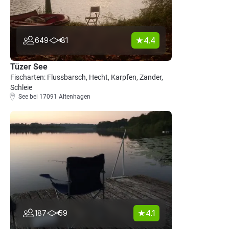
4.4
649
81
Tüzer See
Fischarten: Flussbarsch, Hecht, Karpfen, Zander,
Schleie
See bei 17091 Altenhagen
4.1
187
59