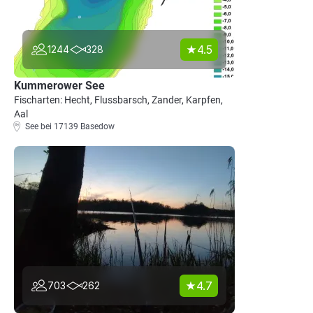
4.5
1244
328
Kummerower See
Fischarten: Hecht, Flussbarsch, Zander, Karpfen,
Aal
See bei 17139 Basedow
4.7
703
262