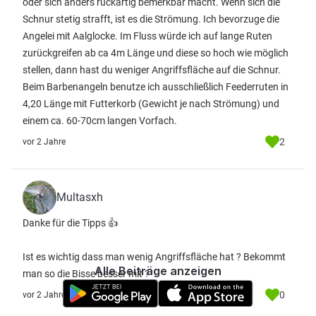
oder sich anders ruckartig bemerkbar macht. Wenn sich die
Schnur stetig strafft, ist es die Strömung. Ich bevorzuge die
Angelei mit Aalglocke. Im Fluss würde ich auf lange Ruten
zurückgreifen ab ca 4m Länge und diese so hoch wie möglich
stellen, dann hast du weniger Angriffsfläche auf die Schnur.
Beim Barbenangeln benutze ich ausschließlich Feederruten in
4,20 Länge mit Futterkorb (Gewicht je nach Strömung) und
einem ca. 60-70cm langen Vorfach.
2
vor 2 Jahre
Multasxh
Danke für die Tipps 👍
Ist es wichtig dass man wenig Angriffsfläche hat ? Bekommt
Alle Beiträge anzeigen
man so die Bisse besser mit ?
0
vor 2 Jahre