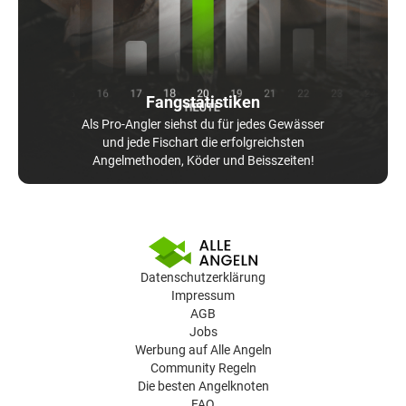
Fangstatistiken
Als Pro-Angler siehst du für jedes Gewässer
und jede Fischart die erfolgreichsten
Angelmethoden, Köder und Beisszeiten!
Datenschutzerklärung
Impressum
AGB
Jobs
Werbung auf Alle Angeln
Community Regeln
Die besten Angelknoten
FAQ