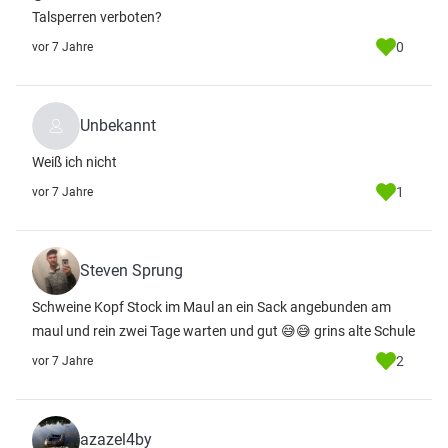
Talsperren verboten?
0
vor 7 Jahre
Unbekannt
Weiß ich nicht
1
vor 7 Jahre
Steven Sprung
Schweine Kopf Stock im Maul an ein Sack angebunden am
maul und rein zwei Tage warten und gut 😅😅 grins alte Schule
2
vor 7 Jahre
azazel4by