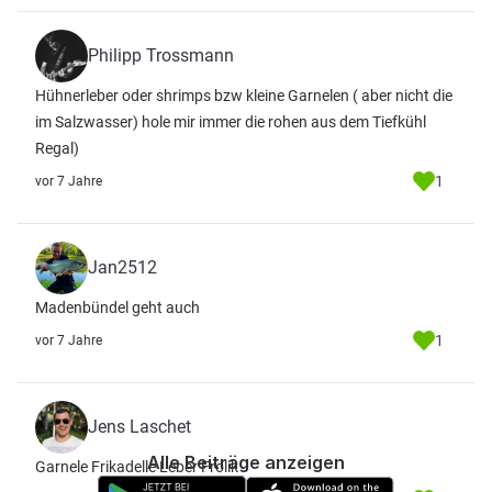
Philipp Trossmann
Hühnerleber oder shrimps bzw kleine Garnelen ( aber nicht die
im Salzwasser) hole mir immer die rohen aus dem Tiefkühl
Regal)
1
vor 7 Jahre
Jan2512
Madenbündel geht auch
1
vor 7 Jahre
Jens Laschet
Alle Beiträge anzeigen
Garnele Frikadelle Leber Frolik