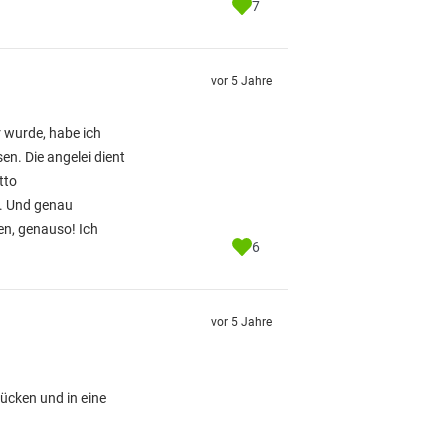
7
vor 5 Jahre
r wurde, habe ich
en. Die angelei dient
tto
g. Und genau
en, genauso! Ich
6
vor 5 Jahre
ücken und in eine