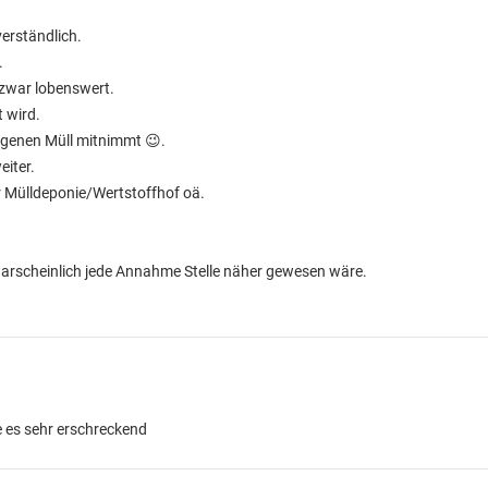
erständlich.
.
 zwar lobenswert.
t wird.
igenen Müll mitnimmt 😉.
eiter.
 Mülldeponie/Wertstoffhof oä.
 warscheinlich jede Annahme Stelle näher gewesen wäre.
de es sehr erschreckend