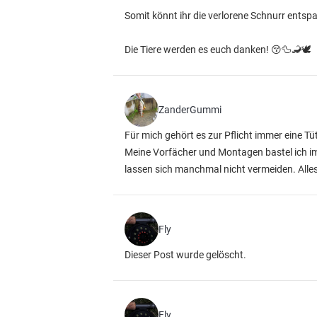
Somit könnt ihr die verlorene Schnurr ents
Die Tiere werden es euch danken! 😚🦆🦂🕊️
ZanderGummi
Für mich gehört es zur Pflicht immer eine Tü
Meine Vorfächer und Montagen bastel ich im
lassen sich manchmal nicht vermeiden. Alles
Fly
Dieser Post wurde gelöscht.
Fly