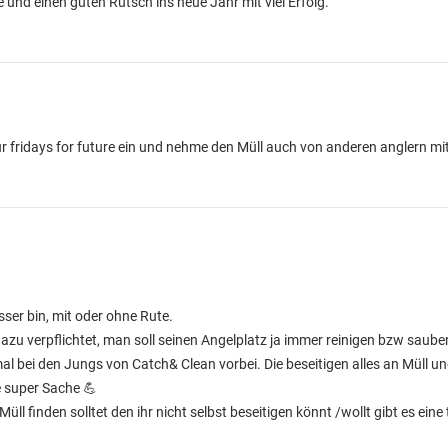
 und einen guten Rutsch ins neue Jahr mit viel Erfolg.
r fridays for future ein und nehme den Müll auch von anderen anglern mit
er bin, mit oder ohne Rute.
zu verpflichtet, man soll seinen Angelplatz ja immer reinigen bzw sauber
 mal bei den Jungs von Catch& Clean vorbei. Die beseitigen alles an Müll u
 super Sache 💪
üll finden solltet den ihr nicht selbst beseitigen könnt /wollt gibt es eine 