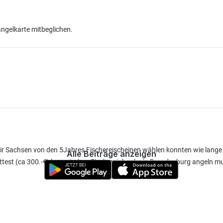
ngelkarte mitbeglichen.
ir Sachsen von den 5Jahres Fischereischeinen wählen konnten wie lange
Alle Beiträge anzeigen
ttest (ca 300.-€) kannst ohne Fischereiabgabe in Brandenburg angeln m