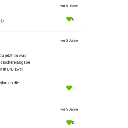
vor 5 Jahre
0
 👍
vor 5 Jahre
du jetzt da was
e Fischereiabgabe
r in BrB zwei
hlau ob die
1
vor 5 Jahre
0