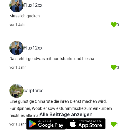
Flux12xx
Muss ich gucken
0
vor 1 Jahr
Flux12xx
Da steht irgendwas mit huntsharks und Liesha
0
vor 1 Jahr
carpforce
Eine günstige Chinarute die ihren Dienst machen wird.
Für Spinner, Wobbler sowie Gummifische zum einkurbeln
Alle Beiträge anzeigen
reicht es alle mal
1
vor 1 Jahr