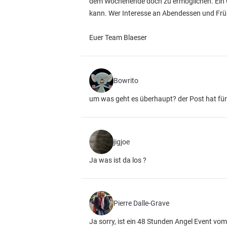
dem Wochenende doch zu ermöglichen. Ein Gri
kann. Wer Interesse an Abendessen und Früh
Euer Team Blaeser
Bowrito
um was geht es überhaupt? der Post hat für
jigjoe
Ja was ist da los ?
Pierre Dalle-Grave
Ja sorry, ist ein 48 Stunden Angel Event vom