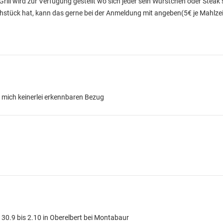
ll wird zur Verfügung gestellt wo sich jeder sein Würstchen oder Steak 
stück hat, kann das gerne bei der Anmeldung mit angeben(5€ je Mahlzei
 mich keinerlei erkennbaren Bezug
 30.9 bis 2.10 in Oberelbert bei Montabaur