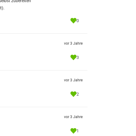
selbst zubereiten
t).
0
vor 3 Jahre
3
vor 3 Jahre
2
vor 3 Jahre
1