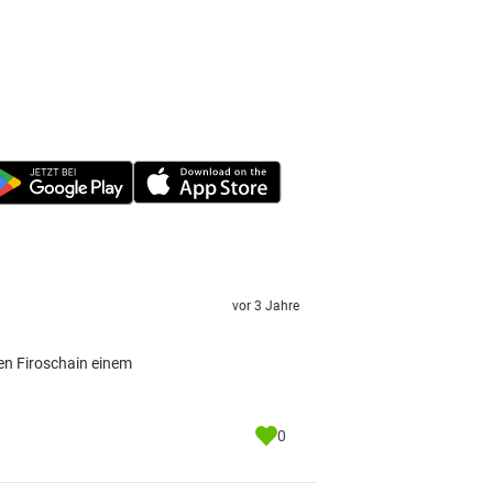
vor 3 Jahre
hen Firoschain einem
0