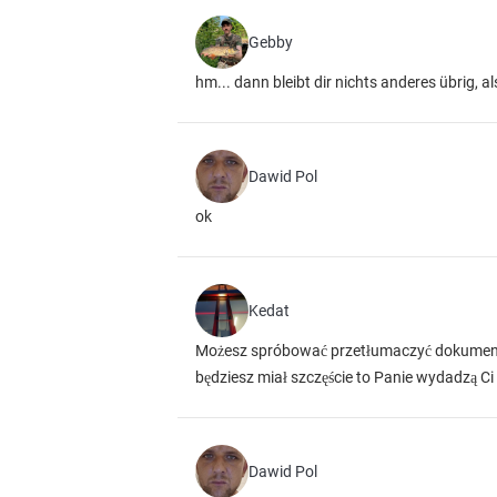
Gebby
hm... dann bleibt dir nichts anderes übrig, 
Dawid Pol
ok
Kedat
Możesz spróbować przetłumaczyć dokument p
będziesz miał szczęście to Panie wydadzą Ci
Dawid Pol