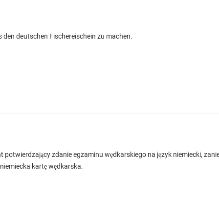
als den deutschen Fischereischein zu machen.
otwierdzający zdanie egzaminu wędkarskiego na język niemiecki, zanie
 niemiecka kartę wędkarska.