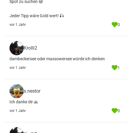
Spot zu suchen 😅
Jeder Tipp wäre Gold wert! 🎣
0
vor 1 Jahr
Krolli2
dambeckersee oder massowersee würde ich denken
1
vor 1 Jahr
s.nestor
Ich danke dir 🙏
0
vor 1 Jahr