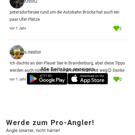
Krolli2
petersdorfersee rund um die Autobahn Brücke hat auch ein
paar Ufer Plätze
2
vor 1 Jahr
s.nestor
Ich dachte an den Plauer See in Brandenburg, aber diese Tipps
Alle Beiträge anzeigen
werden auch nützlich sein, denn es ist nicht weit weg😉 Danke
0
vor 1 Jahr
Werde zum Pro-Angler!
Angle smarter, nicht härter!