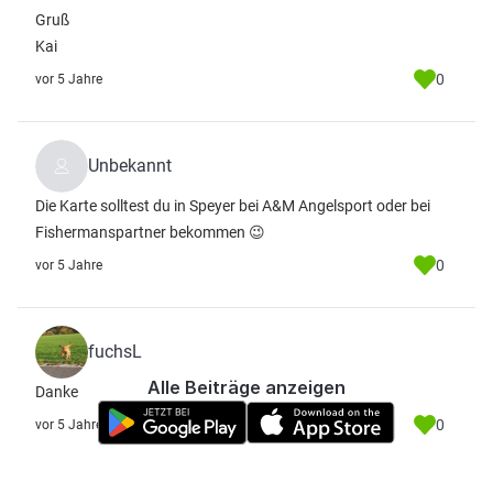
Gruß
Kai
0
vor 5 Jahre
Unbekannt
Die Karte solltest du in Speyer bei A&M Angelsport oder bei
Fishermanspartner bekommen 😉
0
vor 5 Jahre
fuchsL
Alle Beiträge anzeigen
Danke
0
vor 5 Jahre