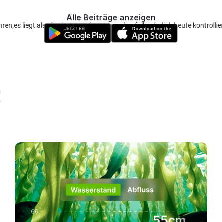
Alle Beiträge anzeigen
en,es liegt also ln eigenveradwortung aber falls ich dich heute kontrolli
!