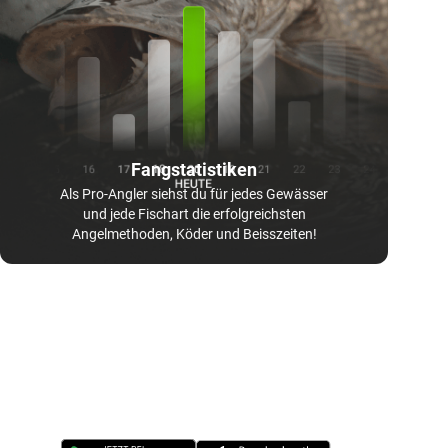
Fangstatistiken
Als Pro-Angler siehst du für jedes Gewässer
und jede Fischart die erfolgreichsten
Angelmethoden, Köder und Beisszeiten!