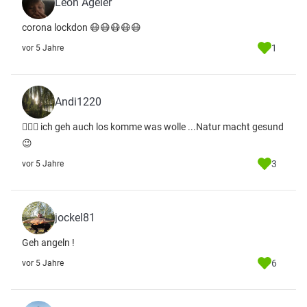
Leon Ageler
corona lockdon 😷😷😷😷😷
1
vor 5 Jahre
Andi1220
🤷🏻‍♂️ ich geh auch los komme was wolle ...Natur macht gesund
😉
3
vor 5 Jahre
jockel81
Geh angeln !
6
vor 5 Jahre