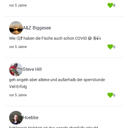
8
vor 5 Jahre
A&Z Biggesee
Wie 🤔❓ haben die Fische auch schon COVID 😷 🤪🎣
6
vor 5 Jahre
Steve Hill
geh angeln aber alleine und außerhalb der sperrstunde
Viel Erfolg
6
vor 5 Jahre
Hoebbe