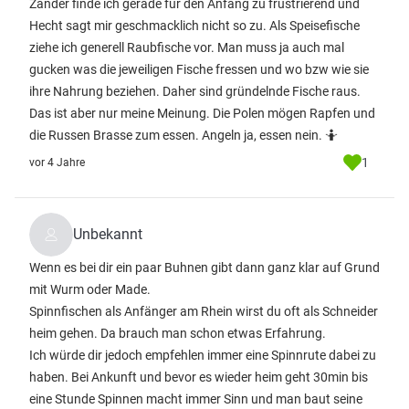
Zander finde ich gerade für den Anfang zu frustrierend und
Hecht sagt mir geschmacklich nicht so zu. Als Speisefische
ziehe ich generell Raubfische vor. Man muss ja auch mal
gucken was die jeweiligen Fische fressen und wo bzw wie sie
ihre Nahrung beziehen. Daher sind gründelnde Fische raus.
Das ist aber nur meine Meinung. Die Polen mögen Rapfen und
die Russen Brasse zum essen. Angeln ja, essen nein. 🤷
1
vor 4 Jahre
Unbekannt
Wenn es bei dir ein paar Buhnen gibt dann ganz klar auf Grund
mit Wurm oder Made.
Spinnfischen als Anfänger am Rhein wirst du oft als Schneider
heim gehen. Da brauch man schon etwas Erfahrung.
Ich würde dir jedoch empfehlen immer eine Spinnrute dabei zu
haben. Bei Ankunft und bevor es wieder heim geht 30min bis
eine Stunde Spinnen macht immer Sinn und man baut seine