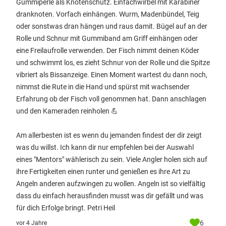
Gummiperle als Knotenschutz. Einfachwirbel mit Karabiner
dranknoten. Vorfach einhängen. Wurm, Madenbündel, Teig
oder sonstwas dran hängen und raus damit. Bügel auf an der
Rolle und Schnur mit Gummiband am Griff einhängen oder
eine Freilaufrolle verwenden. Der Fisch nimmt deinen Köder
und schwimmt los, es zieht Schnur von der Rolle und die Spitze
vibriert als Bissanzeige. Einen Moment wartest du dann noch,
nimmst die Rute in die Hand und spürst mit wachsender
Erfahrung ob der Fisch voll genommen hat. Dann anschlagen
und den Kameraden reinholen 💪
Am allerbesten ist es wenn du jemanden findest der dir zeigt
was du willst. Ich kann dir nur empfehlen bei der Auswahl
eines "Mentors" wählerisch zu sein. Viele Angler holen sich auf
ihre Fertigkeiten einen runter und genießen es ihre Art zu
Angeln anderen aufzwingen zu wollen. Angeln ist so vielfältig
dass du einfach herausfinden musst was dir gefällt und was
für dich Erfolge bringt. Petri Heil
6
vor 4 Jahre