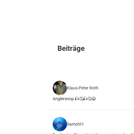
Beiträge
Klaus-Peter Roth
Anglersnop 🎣🤔🎣🤔😂
Samoht1