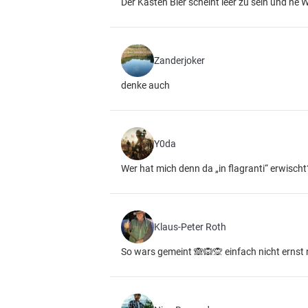
Der Kasten Bier scheint leer zu sein und ne We
Zanderjoker
denke auch
Y0da
Wer hat mich denn da „in flagranti“ erwischt
Klaus-Peter Roth
So wars gemeint 🙈🙉🙊 einfach nicht erns