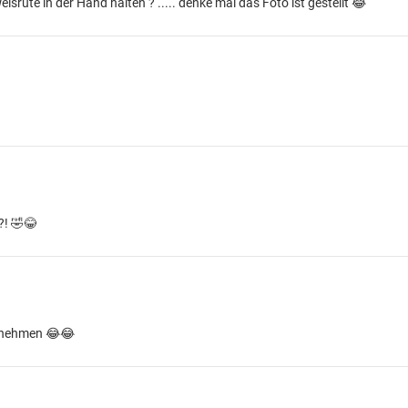
lsrute in der Hand halten ? ..... denke mal das Foto ist gestellt 😂
?! 🤣😂
t nehmen 😂😂