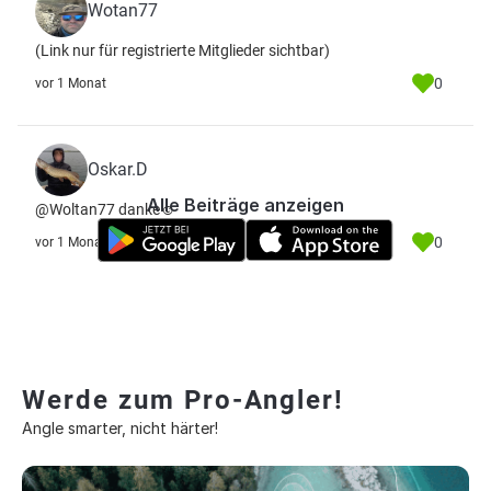
Wotan77
(Link nur für registrierte Mitglieder sichtbar)
0
vor 1 Monat
Oskar.D
Alle Beiträge anzeigen
@Woltan77 danke☺️
0
vor 1 Monat
Werde zum Pro-Angler!
Angle smarter, nicht härter!