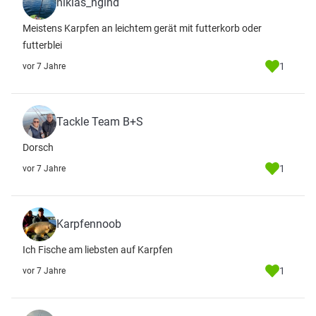
niklas_nglnd
Meistens Karpfen an leichtem gerät mit futterkorb oder
futterblei
1
vor 7 Jahre
Tackle Team B+S
Dorsch
1
vor 7 Jahre
Karpfennoob
Ich Fische am liebsten auf Karpfen
1
vor 7 Jahre