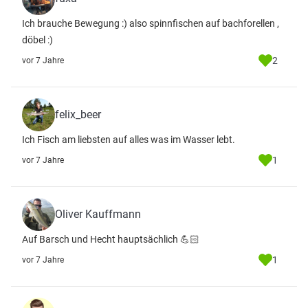
Ich brauche Bewegung :) also spinnfischen auf bachforellen ,
döbel :)
2
vor 7 Jahre
felix_beer
Ich Fisch am liebsten auf alles was im Wasser lebt.
1
vor 7 Jahre
Oliver Kauffmann
Auf Barsch und Hecht hauptsächlich 💪🏻
1
vor 7 Jahre