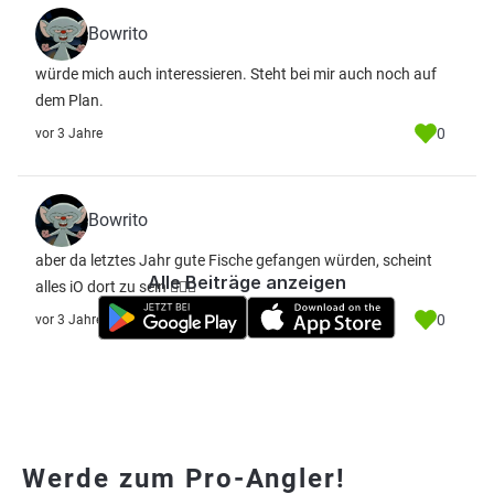
Bowrito
würde mich auch interessieren. Steht bei mir auch noch auf
dem Plan.
0
vor 3 Jahre
Bowrito
aber da letztes Jahr gute Fische gefangen würden, scheint
Alle Beiträge anzeigen
alles iO dort zu sein 🤷🏼‍♂️
0
vor 3 Jahre
Werde zum Pro-Angler!