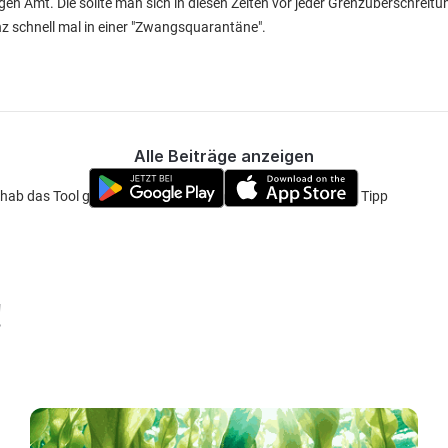
igen Amt. Die sollte man sich in diesen Zeiten vor jeder Grenzüberschreit
z schnell mal in einer "Zwangsquarantäne".
Alle Beiträge anzeigen
hab das Tool gefunden relativ übersichtlich, danke für dein Tipp
!