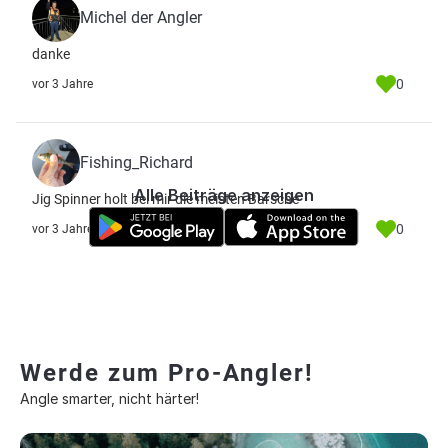
Michel der Angler
danke
0
vor 3 Jahre
Fishing_Richard
Alle Beiträge anzeigen
Jig Spinner holt bei mir die meisten Barsche
0
vor 3 Jahre
Werde zum Pro-Angler!
Angle smarter, nicht härter!